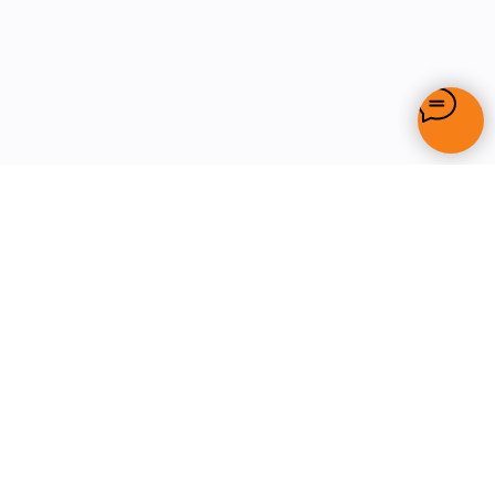
ДЛЯ КВАРТИР И
ДЛЯ КОММЕРЧЕСКИЙ
КОТТЕДЖЕЙ
ОБЪЕКТОВ
Тёплые полы
Обогрев кровли и водостоков
Терморегу
ляторы
Обогрев дорожек, ступеней и пандусов
Защита от протечки воды
Кабель для прогрева бетона
Партнерская программы для
строителей
КОНТАКТЫ
ООО "TOKATA"