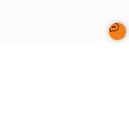
ДЛЯ КВАРТИР И
ДЛЯ КОММЕРЧЕСКИЙ
КОТТЕДЖЕЙ
ОБЪЕКТОВ
Тёплые полы
Обогрев кровли и водостоков
Терморегу
ляторы
Обогрев дорожек, ступеней и пандусов
Защита от протечки воды
Кабель для прогрева бетона
Партнерская программы для
строителей
КОНТАКТЫ
ООО "TOKATA"